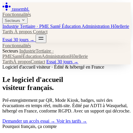
rassembl
.
Fonctionnalités
Secteurs
Industrie
Tertiaire · PME
Santé
Éducation
Administration
Hôtellerie
Tarifs
À propos
Contact
Essai 30 jours
→
Fonctionnalités
Secteurs
Industrie
Tertiaire ·
PME
Santé
Éducation
Administration
Hôtellerie
Tarifs
À propos
Contact
Essai 30 jours →
Logiciel d'accueil visiteur · Édité & hébergé en France
Le logiciel d'accueil
visiteur
français
.
Pré-enregistrement par QR, Mode Kiosk, badges, suivi des
évacuations en temps réel, multi-site. Édité par ADTI à Wasquehal,
hébergé en France, conforme RGPD. Avec un support qui décroche.
Demander un accès essai
→
Voir les tarifs
→
Pourquoi français, ça compte