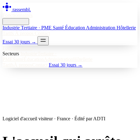
rassembl
.
Fonctionnalités
Secteurs
Industrie
Tertiaire · PME
Santé
Éducation
Administration
Hôtellerie
Tarifs
À propos
Contact
Essai 30 jours
→
Fonctionnalités
Secteurs
Industrie
Tertiaire ·
PME
Santé
Éducation
Administration
Hôtellerie
Tarifs
À propos
Contact
Essai 30 jours →
Logiciel d'accueil visiteur
·
France
·
Édité par ADTI