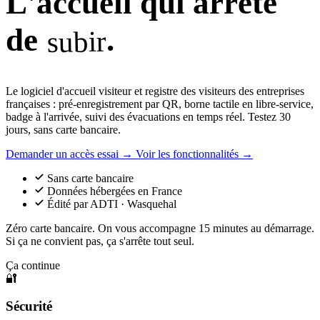
L'accueil qui
arrête
de
.
subir
Le logiciel d'accueil visiteur et registre des visiteurs des entreprises
françaises : pré-enregistrement par QR, borne tactile en libre-service,
badge à l'arrivée, suivi des évacuations en temps réel.
Testez 30
jours, sans carte bancaire.
Demander un accès essai
→
Voir les fonctionnalités
→
Sans carte bancaire
Données hébergées en France
Édité par ADTI · Wasquehal
Zéro carte bancaire. On vous accompagne 15 minutes au démarrage.
Si ça ne convient pas, ça s'arrête tout seul.
Ça continue
Sécurité, RGPD, édition française
🔐
Sécurité