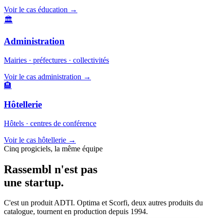
Voir le cas éducation
→
🏛️
Administration
Mairies · préfectures · collectivités
Voir le cas administration
→
🏨
Hôtellerie
Hôtels · centres de conférence
Voir le cas hôtellerie
→
Cinq progiciels, la même équipe
Rassembl n'est pas
une
startup
.
C'est un produit ADTI. Optima et Scorfi, deux autres produits du
catalogue, tournent en production depuis 1994.