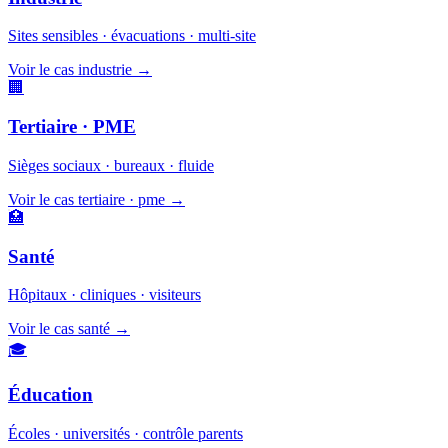
Sites sensibles · évacuations · multi-site
Voir le cas industrie
→
🏢
Tertiaire · PME
Sièges sociaux · bureaux · fluide
Voir le cas tertiaire · pme
→
🏥
Santé
Hôpitaux · cliniques · visiteurs
Voir le cas santé
→
🎓
Éducation
Écoles · universités · contrôle parents