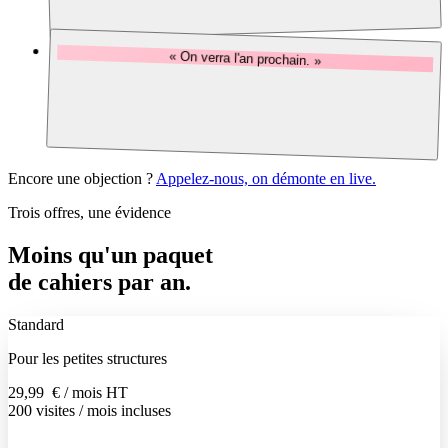
fait une PME.
« On verra l'an prochain. »
Notre réponse
Vos concurrents le font cette année. Et l'essai est de 30 jours,
sans carte.
Encore une objection ?
Appelez-nous, on démonte en live.
Trois offres, une évidence
Moins qu'un paquet
de cahiers
par an.
Standard
Pour les petites structures
29,99
€
/ mois HT
200 visites / mois incluses