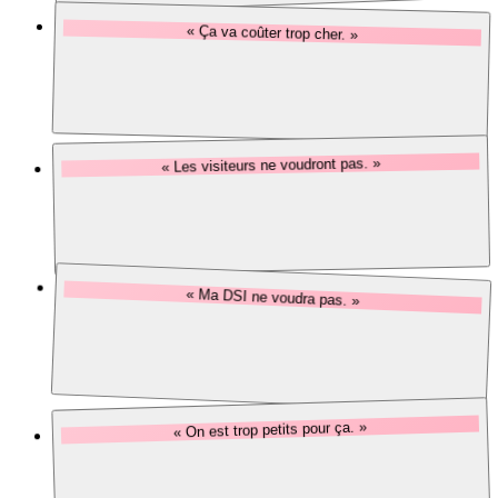
« Ça va coûter trop cher. »
Notre réponse
29,99 €/mois pour 200 visites. Moins qu'un paquet de cahiers
par an.
« Les visiteurs ne voudront pas. »
Notre réponse
En 2026, un visiteur préfère un QR qu'attendre qu'on lui fasse
signer un papier.
« Ma DSI ne voudra pas. »
Notre réponse
Hébergement OVH France, chiffré, RGPD, export DPO. Votre
DSI va dire oui.
« On est trop petits pour ça. »
Notre réponse
La formule Standard couvre 200 visites / mois. C'est pile ce que