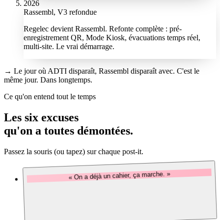
2026
Rassembl, V3 refondue
Regelec devient Rassembl. Refonte complète : pré-
enregistrement QR, Mode Kiosk, évacuations temps réel,
multi-site. Le vrai démarrage.
→
Le jour où ADTI disparaît, Rassembl disparaît avec. C'est le
même jour. Dans longtemps.
Ce qu'on entend tout le temps
Les
six excuses
qu'on a toutes démontées.
Passez la souris (ou tapez) sur chaque post-it.
« On a déjà un cahier, ça marche. »
Notre réponse
Votre cahier n'alerte pas en évacuation. Et il finit toujours par se
perdre.